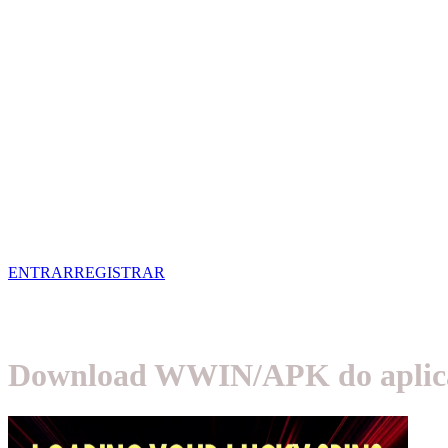
Português
ENTRAR
REGISTRAR
Download WWIN/APK do apli