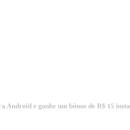
ra Android e ganhe um bônus de R$ 15 inst