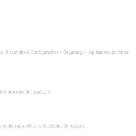
ções. O caminho é Configurações > Segurança > Aplicativos de fontes
ir o processo de instalação.
s podem aproveitar os benefícios do registro.